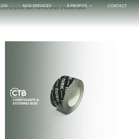
LOG
NOS SERVICES
À PROPOS
CONTACT
 à la bonne pose des membranes d’étanchéité.
APERÇU