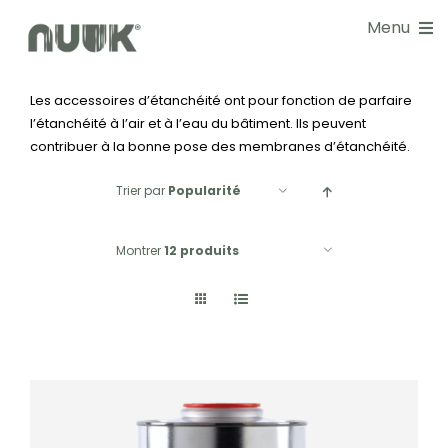
Passer
Menu
au
contenu
Les accessoires d’étanchéité ont pour fonction de parfaire
NOS SOLUTIONS
l’étanchéité à l’air et à l’eau du bâtiment. Ils peuvent
contribuer à la bonne pose des membranes d’étanchéité.
DOCUMENTATIONS
Trier par
Popularité
GUIDE CHOIX
Montrer
12 produits
RÉALISATIONS
BLOG
NOS SERVICES
À PROPOS