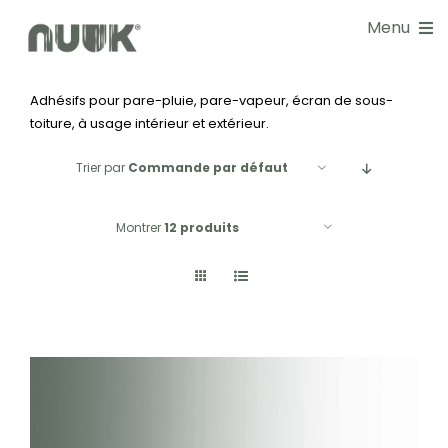
Passer
Menu
au
contenu
Adhésifs pour pare-pluie, pare-vapeur, écran de sous-
NOS SOLUTIONS
toiture, à usage intérieur et extérieur.
DOCUMENTATIONS
Trier par
Commande par défaut
GUIDE CHOIX
Montrer
12 produits
RÉALISATIONS
BLOG
NOS SERVICES
À PROPOS