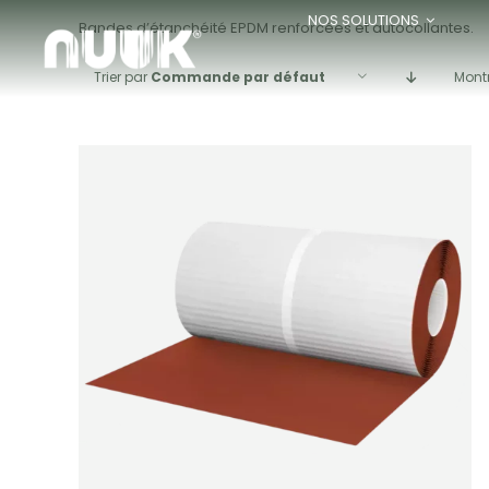
Passer
NOS SOLUTIONS
Bandes d’étanchéité EPDM renforcées et autocollantes.
au
contenu
Trier par
Commande par défaut
Mont
Note
5.00
sur
APERÇU
5