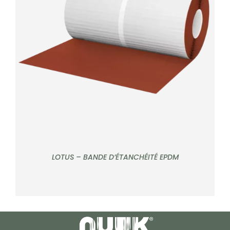
CONTACT
Note
5.00
sur
DÉTAILS
5
Rechercher:
LOTUS – BANDE D’ÉTANCHÉITÉ EPDM