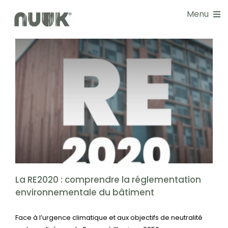
Passer
Menu
au
contenu
NOS SOLUTIONS
DOCUMENTATIONS
La RE2020 : comprendre la réglementation
GUIDE CHOIX
environnementale du bâtiment
Étanchéité à l'air
Étanchéité à l'eau
RÉALISATIONS
BLOG
La RE2020 : comprendre la réglementation
environnementale du bâtiment
NOS SERVICES
Face à l’urgence climatique et aux objectifs de neutralité
À PROPOS