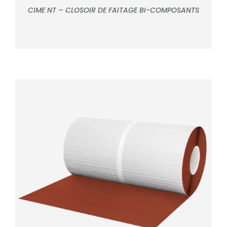
CIME NT – CLOSOIR DE FAITAGE BI-COMPOSANTS
Note
5.00
sur
DÉTAILS
5