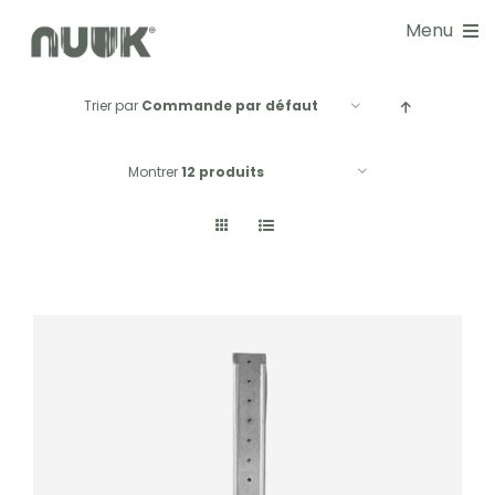
Passer
Menu
au
contenu
Trier par
Commande par défaut
NOS SOLUTIONS
Montrer
12 produits
DOCUMENTATIONS
GUIDE CHOIX
RÉALISATIONS
BLOG
NOS SERVICES
À PROPOS