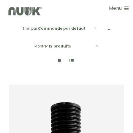
Passer
Menu
au
contenu
Trier par
Commande par défaut
NOS SOLUTIONS
Montrer
12 produits
DOCUMENTATIONS
GUIDE CHOIX
RÉALISATIONS
BLOG
NOS SERVICES
À PROPOS