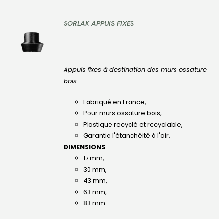
SORLAK APPUIS FIXES
DÉTAILS
Appuis fixes à destination des murs ossature
bois.
Fabriqué en France,
Pour murs ossature bois,
Plastique recyclé et recyclable,
Garantie l'étanchéité à l'air.
DIMENSIONS
17 mm,
30 mm,
43 mm,
63 mm,
83 mm.