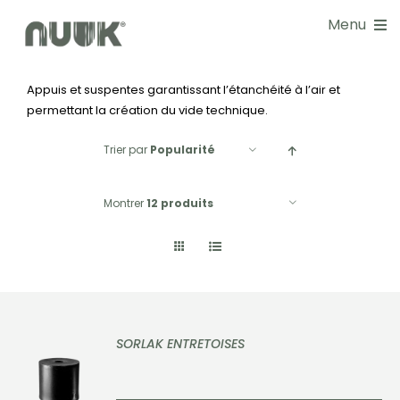
Passer
Menu
au
contenu
Appuis et suspentes garantissant l’étanchéité à l’air et
NOS SOLUTIONS
permettant la création du vide technique.
DOCUMENTATIONS
Trier par
Popularité
GUIDE CHOIX
Montrer
12 produits
RÉALISATIONS
BLOG
SORLAK ENTRETOISES
NOS SERVICES
DÉTAILS
À PROPOS