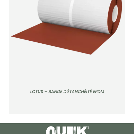
CONTACT
Note
5.00
sur
DÉTAILS
5
Rechercher:
LOTUS – BANDE D’ÉTANCHÉITÉ EPDM