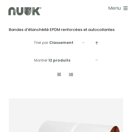
Passer
Menu
au
contenu
Bandes d’étanchéité EPDM renforcées et autocollantes.
NOS SOLUTIONS
Trier par
Classement
DOCUMENTATIONS
Montrer
12 produits
GUIDE CHOIX
RÉALISATIONS
BLOG
NOS SERVICES
À PROPOS