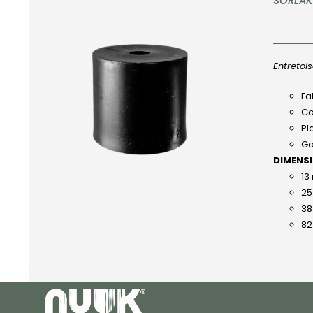
SORLAK
Entretoi
APERÇU
Fa
Co
Pl
Ga
DIMENS
13
25
38
82