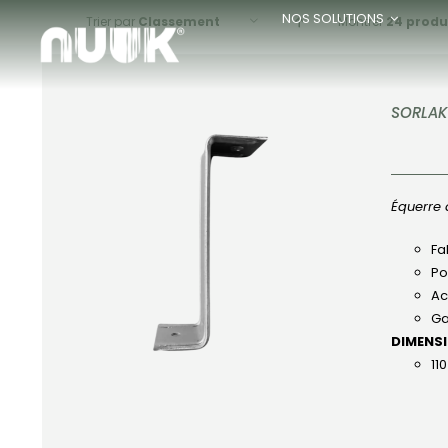
Passer
NOS SOLUTIONS
Trier par
Classement
Montrer
24 produ
au
contenu
SORLAK
Équerre 
APERÇU
Fa
Po
Ac
Ga
DIMENS
11