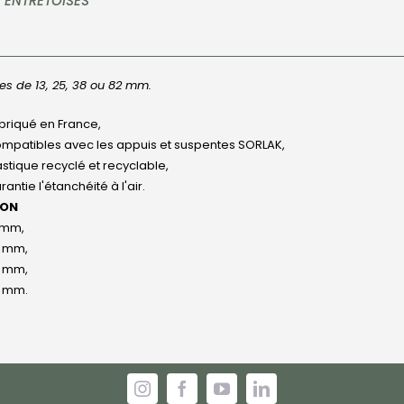
 ENTRETOISES
ses de 13, 25, 38 ou 82 mm.
briqué en France,
mpatibles avec les appuis et suspentes SORLAK,
astique recyclé et recyclable,
rantie l'étanchéité à l'air.
ION
 mm,
 mm,
 mm,
 mm.