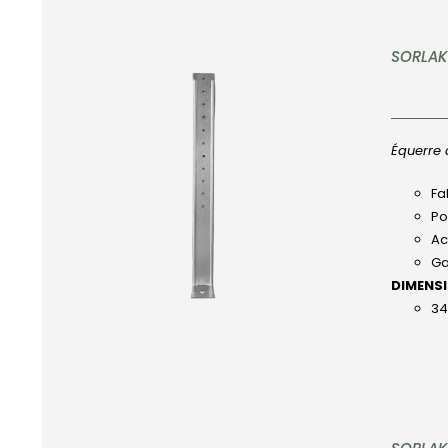
SORLAK
Équerre 
APERÇU
Fa
Po
Ac
Ga
DIMENS
34