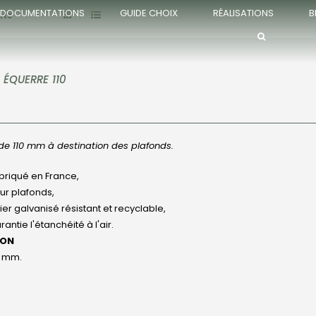
DOCUMENTATIONS
GUIDE CHOIX
RÉALISATIONS
B
its
 ÉQUERRE 110
de 110 mm à destination des plafonds.
briqué en France,
ur plafonds,
ier galvanisé résistant et recyclable,
rantie l'étanchéité à l'air.
ION
0 mm.