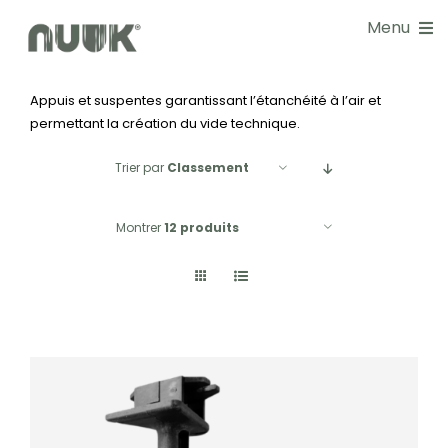
Passer
Menu
au
contenu
Appuis et suspentes garantissant l’étanchéité à l’air et
NOS SOLUTIONS
permettant la création du vide technique.
DOCUMENTATIONS
Trier par
Classement
GUIDE CHOIX
Montrer
12 produits
RÉALISATIONS
BLOG
NOS SERVICES
À PROPOS