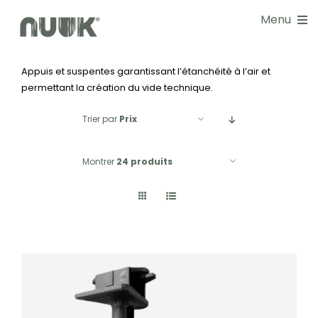
Passer
Menu
au
contenu
Appuis et suspentes garantissant l’étanchéité à l’air et
NOS SOLUTIONS
permettant la création du vide technique.
DOCUMENTATIONS
Trier par
Prix
GUIDE CHOIX
Montrer
24 produits
RÉALISATIONS
BLOG
NOS SERVICES
À PROPOS