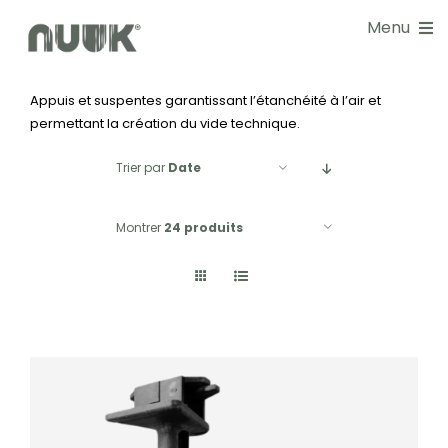
Passer
Menu
au
contenu
Appuis et suspentes garantissant l’étanchéité à l’air et
NOS SOLUTIONS
permettant la création du vide technique.
DOCUMENTATIONS
Trier par
Date
GUIDE CHOIX
Montrer
24 produits
RÉALISATIONS
BLOG
NOS SERVICES
À PROPOS