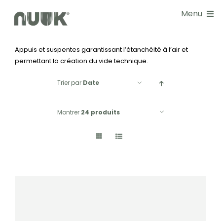
Passer
Menu
au
contenu
Appuis et suspentes garantissant l’étanchéité à l’air et
NOS SOLUTIONS
permettant la création du vide technique.
DOCUMENTATIONS
Trier par
Date
GUIDE CHOIX
Montrer
24 produits
RÉALISATIONS
BLOG
NOS SERVICES
À PROPOS