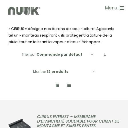
Passer
Menu
au
contenu
« CIRRUS » désigne nos écrans de sous-toiture. Agissants
NOS SOLUTIONS
tel un « manteau respirant », ils protègent la toiture de la
pluie, tout en laissant la vapeur d’eau s’échapper.
DOCUMENTATIONS
Trier par
Commande par défaut
GUIDE CHOIX
Montrer
12 produits
RÉALISATIONS
BLOG
NOS SERVICES
CIRRUS EVEREST – MEMBRANE
D’ÉTANCHÉITÉ SOUDABLE POUR CLIMAT DE
MONTAGNE ET FAIBLES PENTES
À PROPOS