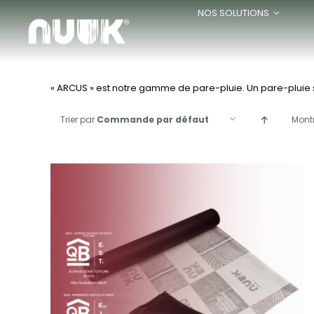
Passer
NOS SOLUTIONS
au
contenu
« ARCUS » est notre gamme de pare-pluie. Un pare-pluie s
Trier par
Commande par défaut
Mont
APERÇU