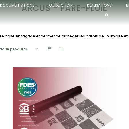
ARCUS - PARE-PLUIE
DOCUMENTATIONS
GUIDE CHOIX
RÉALISATIONS
B
Accueil
»
ARCUS - Pare-pluie
e pose en façade et permet de protéger les parois de l’humidité et 
rer
36 produits
APERÇU