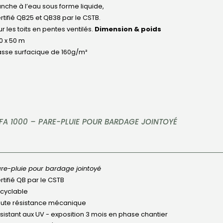
anche à l’eau sous forme liquide,
rtifié QB25 et QB38 par le CSTB.
r les toits en pentes ventilés.
Dimension & poids
50 x 50 m
sse surfacique de 160g/m²
FA 1000 – PARE-PLUIE POUR BARDAGE JOINTOYÉ
re-pluie pour bardage jointoyé
rtifié QB par le CSTB
cyclable
ute résistance mécanique
sistant aux UV - exposition 3 mois en phase chantier