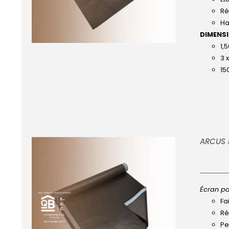
Ré
Ha
DIMENS
1,
3 
15
ARCUS 
Écran pa
Fa
APERÇU
Ré
Pe