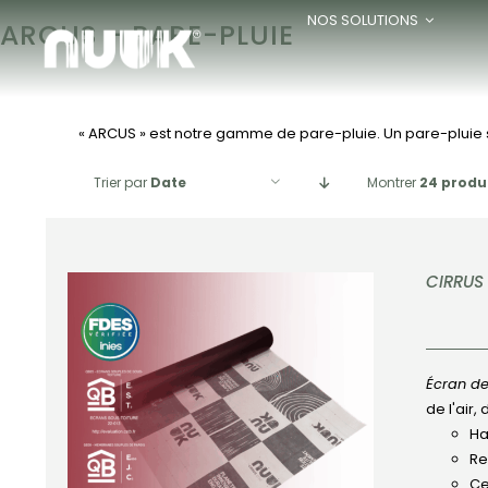
Passer
NOS SOLUTIONS
ARCUS - PARE-PLUIE
au
contenu
Accueil
»
ARCUS - Pare-pluie
« ARCUS » est notre gamme de pare-pluie. Un pare-pluie s
Trier par
Date
Montrer
24 produ
CIRRUS
Écran de
de l'air,
APERÇU
Ha
Re
Ce