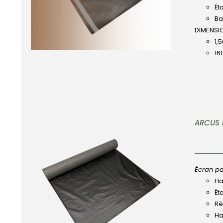
Ét
Ba
DIMENSI
1,
16
ARCUS 
Écran pa
Ha
APERÇU
Ét
Ré
Ha