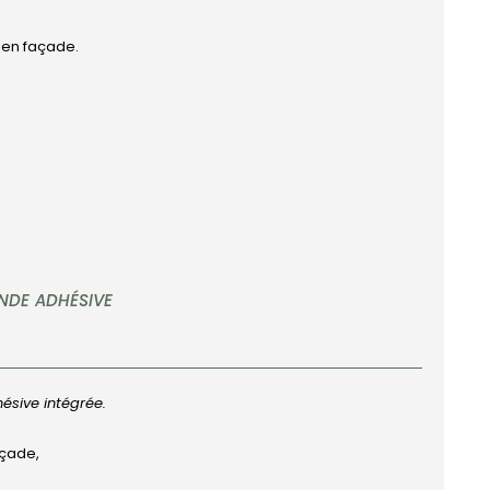
n en façade.
NDE ADHÉSIVE
ésive intégrée.
açade,