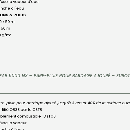
ffuse la vapeur d'eau
anche à l'eau
IONS & POIDS
50 x 50 m
x 50 m
0 g/m²
FAB 5000 N3 – PARE-PLUIE POUR BARDAGE AJOURÉ – EURO
re-pluie pour bardage ajouré jusqu'à 3 cm et 40% de la surface ouve
rtifié QB38 par le CSTB
iblement combustible : B s1 d0
ffuse la vapeur
anche à l'eau