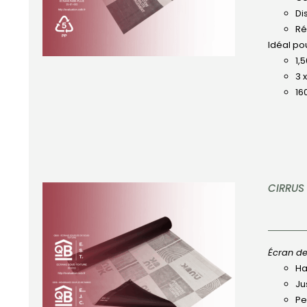
Di
Ré
Idéal pou
1,
3 
16
CIRRUS
Écran de
Ha
APERÇU
Ju
Pe