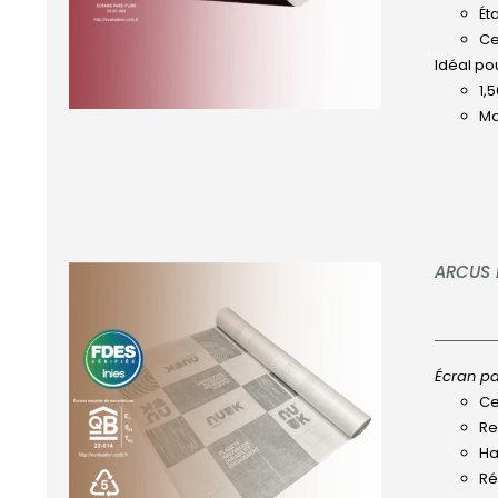
Ét
Ce
Idéal pou
1,
Ma
ARCUS 
Écran pa
Ce
APERÇU
Re
Ha
Ré