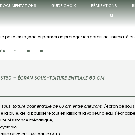
DOCUMENTATIONS
GUIDE CHOIX
RÉALISATIONS
B
e pose en façade et permet de protéger les parois de l’humidité et 
its
 ST60 – ÉCRAN SOUS-TOITURE ENTRAXE 60 CM
 sous-toiture pour entraxe de 60 cm entre chevrons.
L'écran de sous-
 de la pluie, de la poussière tout en laissant la vapeur d'eau s'échappe
ute résistance mécanique,
cyclable,
rtifié QB25 et QB38 par le CSTB,