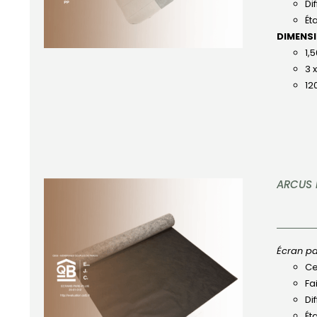
Di
Ét
DIMENS
1,
3 
12
ARCUS 
Écran pa
Ce
APERÇU
Fa
Di
Ét